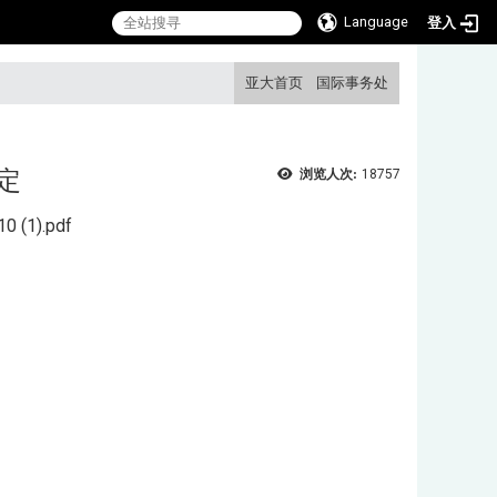
Language
登入
:::
亚大首页
国际
事务处
定
浏览人次:
18757
1).pdf