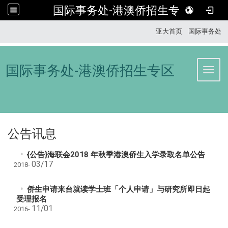
国际事务处-港澳侨招生专区
:::
亚大首页
国际
事务处
国际事务处-港澳侨招生专区
Toggl
公告讯息
{公告}海联会2018 年秋季港澳侨生入学录取名单公告
03/17
2018-
侨生申请来台就读学士班「个人申请」与研究所即日起
受理报名
11/01
2016-